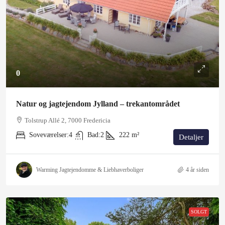
0
Natur og jagtejendom Jylland – trekantområdet
Tolstrup Allé 2, 7000 Fredericia
Soveværelser:
4
Bad:
2
222
m²
Detaljer
Warming Jagtejendomme & Liebhaverboliger
4 år siden
SOLGT