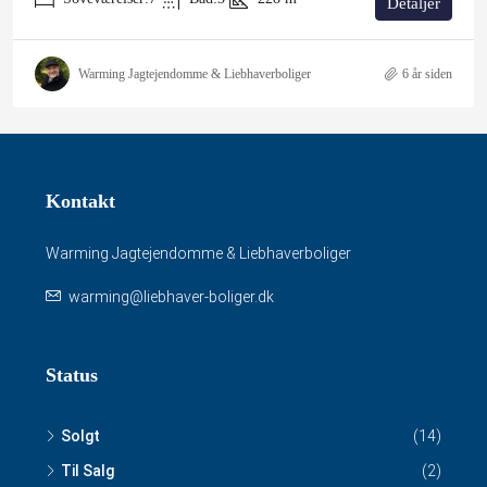
Detaljer
Warming Jagtejendomme & Liebhaverboliger
6 år siden
Kontakt
Warming Jagtejendomme & Liebhaverboliger
warming@liebhaver-boliger.dk
Status
Solgt
(14)
Til Salg
(2)