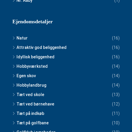
Nr. Aaby
(1)
Ejendomsdetaljer
Natur
(16)
Attraktiv god beliggenhed
(16)
Idyllisk beliggenhed
(16)
Hobbyværksted
(14)
Egen skov
(14)
Hobbylandbrug
(14)
Tæt ved skole
(13)
Tæt ved børnehave
(12)
Tæt på indkøb
(11)
Tæt på golfbane
(10)