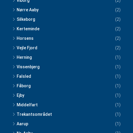
Viborg
(2)
Nørre Aaby
(2)
Silkeborg
(2)
Kerteminde
(2)
Horsens
(2)
Vejle Fjord
(2)
Herning
(1)
Vissenbjerg
(1)
Falsled
(1)
Fåborg
(1)
Ejby
(1)
Middelfart
(1)
Trekantsområdet
(1)
Aarup
(1)