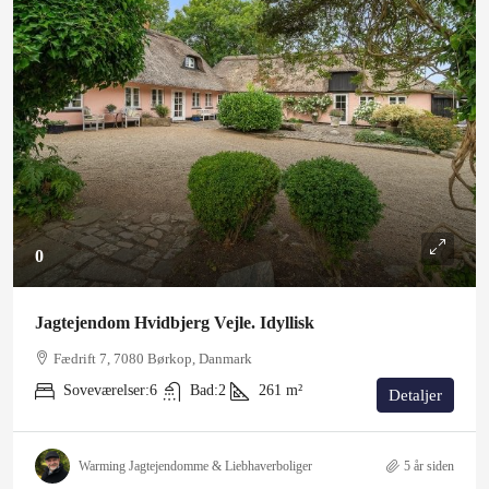
0
Jagtejendom Hvidbjerg Vejle. Idyllisk
Fædrift 7, 7080 Børkop, Danmark
Soveværelser:
6
Bad:
2
261
m²
Detaljer
Warming Jagtejendomme & Liebhaverboliger
5 år siden