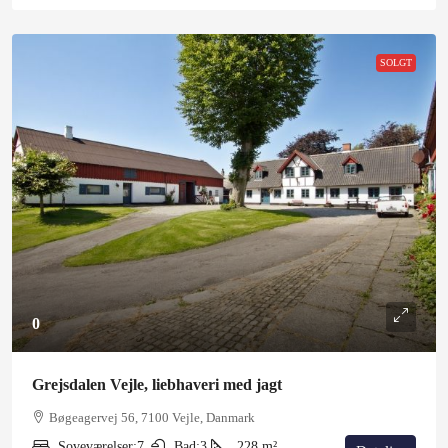
SOLGT
0
Grejsdalen Vejle, liebhaveri med jagt
Bøgeagervej 56, 7100 Vejle, Danmark
Soveværelser:
7
Bad:
3
228
m²