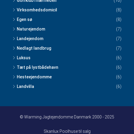
Golfklub i nærheden
(10)
Virksomhedsdomicil
(8)
Egen sø
(8)
Naturejendom
(7)
Landejendom
(7)
Nedlagt landbrug
(7)
Luksus
(6)
Tæt på lystbådehavn
(6)
Hesteejendomme
(6)
Landvilla
(6)
© Warming Jagtejendomme Danmark 2000 - 2025
Skanlux Poolhuse til salg