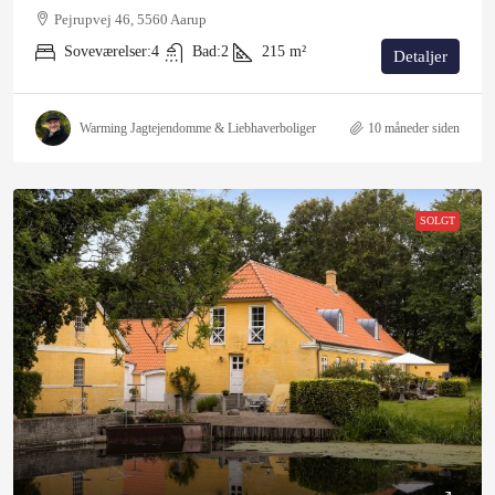
Pejrupvej 46, 5560 Aarup
Soveværelser:
4
Bad:
2
215
m²
Detaljer
Warming Jagtejendomme & Liebhaverboliger
10 måneder siden
SOLGT