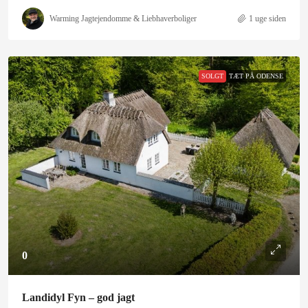
Warming Jagtejendomme & Liebhaverboliger
1 uge siden
SOLGT
TÆT PÅ ODENSE
0
Landidyl Fyn – god jagt