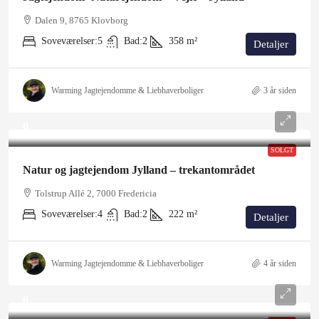
Dalen 9, 8765 Klovborg
Soveværelser:
5
Bad:
2
358
m²
Detaljer
Warming Jagtejendomme & Liebhaverboliger
3 år siden
0
SOLGT
Natur og jagtejendom Jylland – trekantområdet
Tolstrup Allé 2, 7000 Fredericia
Soveværelser:
4
Bad:
2
222
m²
Detaljer
Warming Jagtejendomme & Liebhaverboliger
4 år siden
0