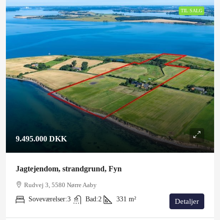
TIL SALG
9.495.000 DKK
Jagtejendom, strandgrund, Fyn
Rudvej 3, 5580 Nørre Aaby
Soveværelser:
3
Bad:
2
331
m²
Detaljer