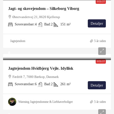
SOLGT
Jagt- og skovejendom – Silkeborg Viborg
Østervandetvej 21, 8620 Kjellerup
Detaljer
Soveværelser:
4
Bad:
2
151
m²
Jagtejendom
5 år siden
0
SOLGT
Jagtejendom Hvidbjerg Vejle. Idyllisk
Fædrift 7, 7080 Børkop, Danmark
Soveværelser:
6
Bad:
2
261
m²
Detaljer
Warming Jagtejendomme & Liebhaverboliger
5 år siden