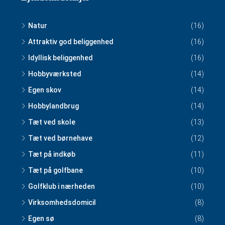
Natur
(16)
Attraktiv god beliggenhed
(16)
Idyllisk beliggenhed
(16)
Hobbyværksted
(14)
Egen skov
(14)
Hobbylandbrug
(14)
Tæt ved skole
(13)
Tæt ved børnehave
(12)
Tæt på indkøb
(11)
Tæt på golfbane
(10)
Golfklub i nærheden
(10)
Virksomhedsdomicil
(8)
Egen sø
(8)