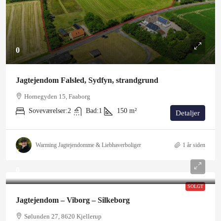
0
Jagtejendom Falsled, Sydfyn, strandgrund
Hornegyden 15, Faaborg
Soveværelser:
2
Bad:
1
150
m²
Detaljer
Warming Jagtejendomme & Liebhaverboliger
1 år siden
0
SOLGT
Jagtejendom – Viborg – Silkeborg
Sølunden 27, 8620 Kjellerup