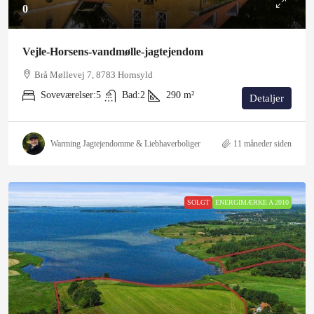
0
Vejle-Horsens-vandmølle-jagtejendom
Brå Møllevej 7, 8783 Hornsyld
Soveværelser:
5
Bad:
2
290
m²
Detaljer
Warming Jagtejendomme & Liebhaverboliger
11 måneder siden
SOLGT
ENERGIMÆRKE A 2010