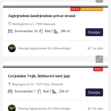
0
SOLGT
LIGNENDE SØGES
Jagtejendom landejendom privat strand
Møllegårdsvej 2, 7900 Danmark
Soveværelser:
10
Bad:
2
280
m²
Detaljer
Warming Jagtejendomme & Liebhaverboliger
5 år siden
0
SOLGT
Grejsdalen Vejle, liebhaveri med jagt
Bøgeagervej 56, 7100 Vejle, Danmark
Soveværelser:
7
Bad:
3
228
m²
Detaljer
Warming Jagtejendomme & Liebhaverboliger
6 år siden