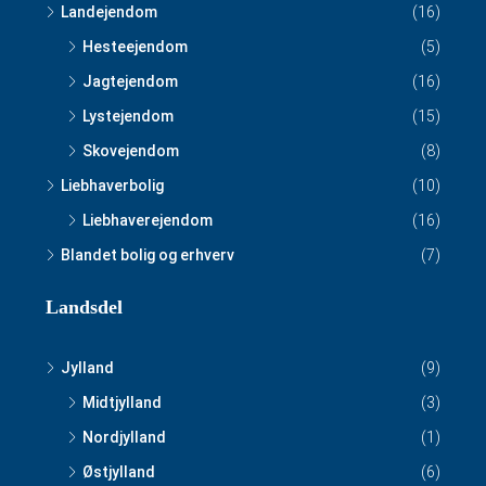
Landejendom
(16)
Hesteejendom
(5)
Jagtejendom
(16)
Lystejendom
(15)
Skovejendom
(8)
Liebhaverbolig
(10)
Liebhaverejendom
(16)
Blandet bolig og erhverv
(7)
Landsdel
Jylland
(9)
Midtjylland
(3)
Nordjylland
(1)
Østjylland
(6)