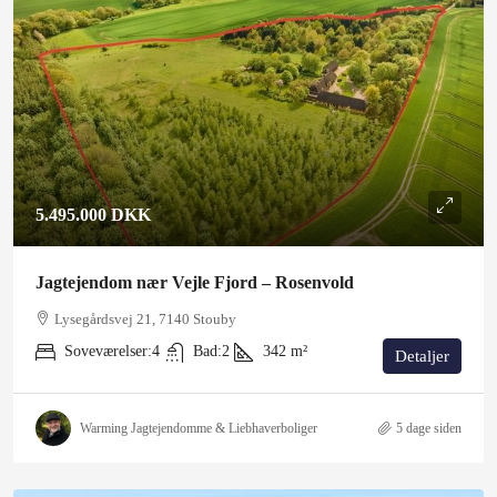
5.495.000 DKK
Jagtejendom nær Vejle Fjord – Rosenvold
Lysegårdsvej 21, 7140 Stouby
Soveværelser:
4
Bad:
2
342
m²
Detaljer
Warming Jagtejendomme & Liebhaverboliger
5 dage siden