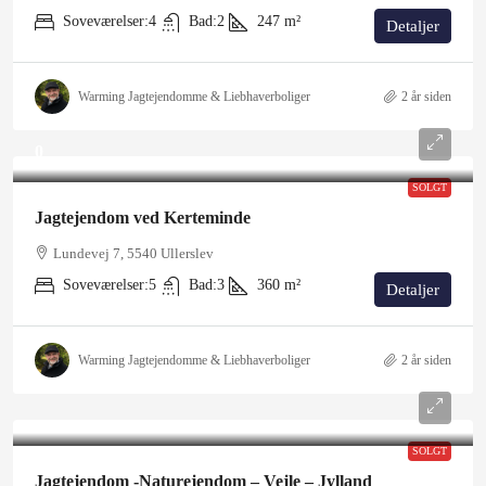
Soveværelser:
4
Bad:
2
247
m²
Detaljer
Warming Jagtejendomme & Liebhaverboliger
2 år siden
0
SOLGT
Jagtejendom ved Kerteminde
Lundevej 7, 5540 Ullerslev
Soveværelser:
5
Bad:
3
360
m²
Detaljer
Warming Jagtejendomme & Liebhaverboliger
2 år siden
SOLGT
Jagtejendom -Naturejendom – Vejle – Jylland