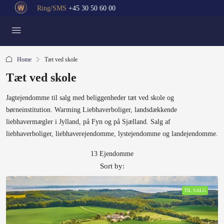
Ring/SMS
+45 30 50 60 00
Home
Tæt ved skole
Tæt ved skole
Jagtejendomme til salg med beliggenheder tæt ved skole og
børneinstitution. Warming Liebhaverboliger, landsdækkende
liebhavermægler i Jylland, på Fyn og på Sjælland. Salg af
liebhaverboliger, liebhaverejendomme, lystejendomme og landejendomme.
13 Ejendomme
Sort by:
TIL SALG