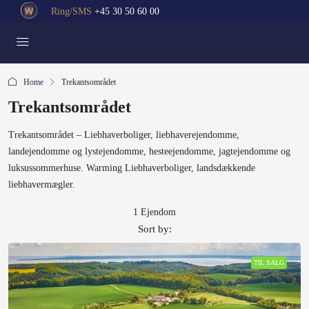
Ring/SMS
+45 30 50 60 00
Home
Trekantsområdet
Trekantsområdet
Trekantsområdet – Liebhaverboliger, liebhaverejendomme,
landejendomme og lystejendomme, hesteejendomme, jagtejendomme og
luksussommerhuse. Warming Liebhaverboliger, landsdækkende
liebhavermægler.
1 Ejendom
Sort by:
TIL SALG