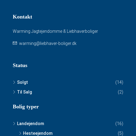
Kontakt
Warming Jagtejendomme & Liebhaverboliger
warming@liebhaver-boliger.dk
Status
Solgt
(14)
Til Salg
(2)
Bolig typer
Landejendom
(16)
Hesteejendom
(5)