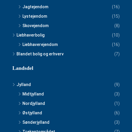
Jagtejendom
(16)
Lystejendom
(15)
Skovejendom
(8)
Liebhaverbolig
(10)
Liebhaverejendom
(16)
Blandet bolig og erhverv
(7)
Landsdel
Jylland
(9)
Midtjylland
(3)
Nordjylland
(1)
Østjylland
(6)
Sønderjylland
(3)
Trekantområdet
(7)