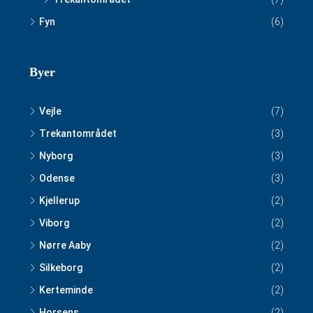
Fyn
(6)
Byer
Vejle
(7)
Trekantområdet
(3)
Nyborg
(3)
Odense
(3)
Kjellerup
(2)
Viborg
(2)
Nørre Aaby
(2)
Silkeborg
(2)
Kerteminde
(2)
Horsens
(2)