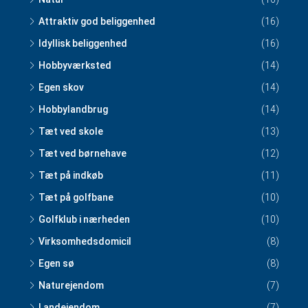
Attraktiv god beliggenhed
(16)
Idyllisk beliggenhed
(16)
Hobbyværksted
(14)
Egen skov
(14)
Hobbylandbrug
(14)
Tæt ved skole
(13)
Tæt ved børnehave
(12)
Tæt på indkøb
(11)
Tæt på golfbane
(10)
Golfklub i nærheden
(10)
Virksomhedsdomicil
(8)
Egen sø
(8)
Naturejendom
(7)
Landejendom
(7)