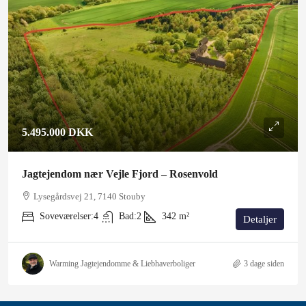
5.495.000 DKK
Jagtejendom nær Vejle Fjord – Rosenvold
Lysegårdsvej 21, 7140 Stouby
Soveværelser:
4
Bad:
2
342
m²
Detaljer
Warming Jagtejendomme & Liebhaverboliger
3 dage siden