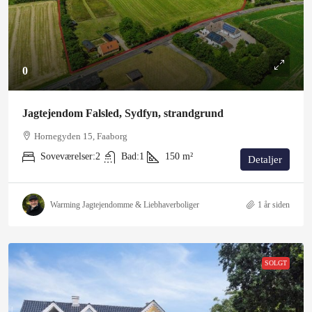
0
Jagtejendom Falsled, Sydfyn, strandgrund
Hornegyden 15, Faaborg
Soveværelser:
2
Bad:
1
150
m²
Detaljer
Warming Jagtejendomme & Liebhaverboliger
1 år siden
SOLGT