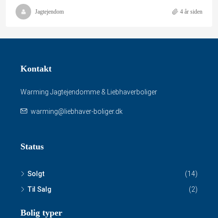
Jagtejendom
4 år siden
Kontakt
Warming Jagtejendomme & Liebhaverboliger
warming@liebhaver-boliger.dk
Status
Solgt
(14)
Til Salg
(2)
Bolig typer