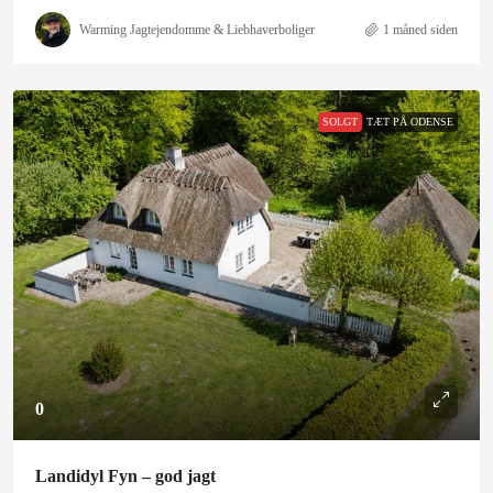
Warming Jagtejendomme & Liebhaverboliger
1 måned siden
SOLGT
TÆT PÅ ODENSE
0
Landidyl Fyn – god jagt