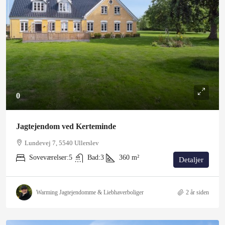
0
Jagtejendom ved Kerteminde
Lundevej 7, 5540 Ullerslev
Soveværelser:
5
Bad:
3
360
m²
Detaljer
Warming Jagtejendomme & Liebhaverboliger
2 år siden