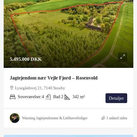
5.495.000 DKK
Jagtejendom nær Vejle Fjord – Rosenvold
Lysegårdsvej 21, 7140 Stouby
Soveværelser:
4
Bad:
2
342
m²
Detaljer
Warming Jagtejendomme & Liebhaverboliger
1 måned siden