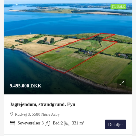
TIL SALG
9.495.000 DKK
Jagtejendom, strandgrund, Fyn
Rudvej 3, 5580 Nørre Aaby
Soveværelser:
3
Bad:
2
331
m²
Detaljer