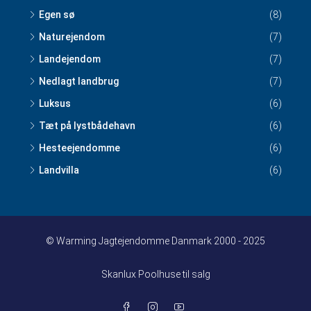
Egen sø
(8)
Naturejendom
(7)
Landejendom
(7)
Nedlagt landbrug
(7)
Luksus
(6)
Tæt på lystbådehavn
(6)
Hesteejendomme
(6)
Landvilla
(6)
© Warming Jagtejendomme Danmark 2000 - 2025
Skanlux Poolhuse til salg