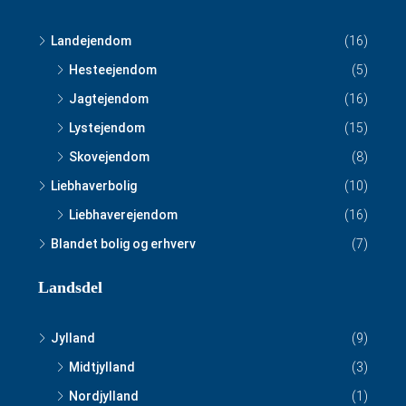
Landejendom
(16)
Hesteejendom
(5)
Jagtejendom
(16)
Lystejendom
(15)
Skovejendom
(8)
Liebhaverbolig
(10)
Liebhaverejendom
(16)
Blandet bolig og erhverv
(7)
Landsdel
Jylland
(9)
Midtjylland
(3)
Nordjylland
(1)