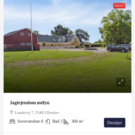
SOLGT
Jagtejendom østfyn
Lundevej 7, 5540 Ullerslev
Soveværelser:
6
Bad:
3
360
m²
Detaljer