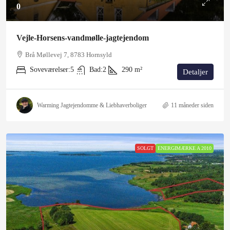
0
Vejle-Horsens-vandmølle-jagtejendom
Brå Møllevej 7, 8783 Hornsyld
Soveværelser:
5
Bad:
2
290
m²
Detaljer
Warming Jagtejendomme & Liebhaverboliger
11 måneder siden
SOLGT
ENERGIMÆRKE A 2010