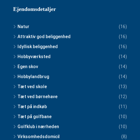
Ejendomsdetaljer
Natur
(16)
Attraktiv god beliggenhed
(16)
Idyllisk beliggenhed
(16)
Hobbyværksted
(14)
Egen skov
(14)
Hobbylandbrug
(14)
Tæt ved skole
(13)
Tæt ved børnehave
(12)
Tæt på indkøb
(11)
Tæt på golfbane
(10)
Golfklub i nærheden
(10)
Virksomhedsdomicil
(8)