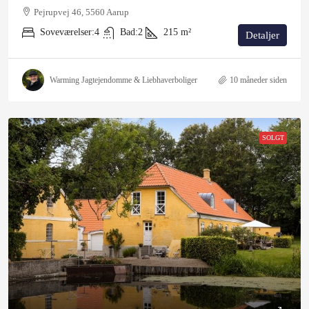
Pejrupvej 46, 5560 Aarup
Soveværelser:
4
Bad:
2
215
m²
Detaljer
Warming Jagtejendomme & Liebhaverboliger
10 måneder siden
SOLGT